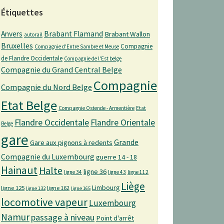
Étiquettes
Anvers
Brabant Flamand
Brabant Wallon
autorail
Bruxelles
Compagnie
Compagnie d'Entre Sambre et Meuse
de Flandre Occidentale
Compagnie de l'Est belge
Compagnie du Grand Central Belge
Compagnie
Compagnie du Nord Belge
Etat Belge
Compagnie Ostende - Armentière
Etat
Flandre Occidentale
Flandre Orientale
Belge
gare
Grande
Gare aux pignons à redents
Compagnie du Luxembourg
guerre 14 - 18
Hainaut
Halte
ligne 36
ligne 34
ligne 43
ligne 112
Liège
Limbourg
ligne 125
ligne 162
ligne 132
ligne 165
locomotive vapeur
Luxembourg
Namur
passage à niveau
Point d'arrêt