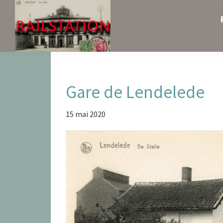
Skip
Skip
Skip
to
to
to
primary
main
primary
navigation
content
sidebar
Railstation
Gare de Lendelede
15 mai 2020