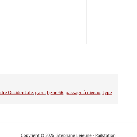
dre Occidentale
;
gare
;
ligne 66
;
passage à niveau
;
type
Copyright © 2026 · Stephane Lejeune - Railstation·