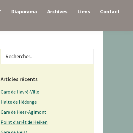
7
Diaporama
Archives
Liens
Contact
Primary
Rechercher...
Sidebar
Articles récents
Gare de Havré-Ville
Halte de Hédenge
Gare de Heer-Agimont
Point d’arrêt de Heiken
Gare de Heist