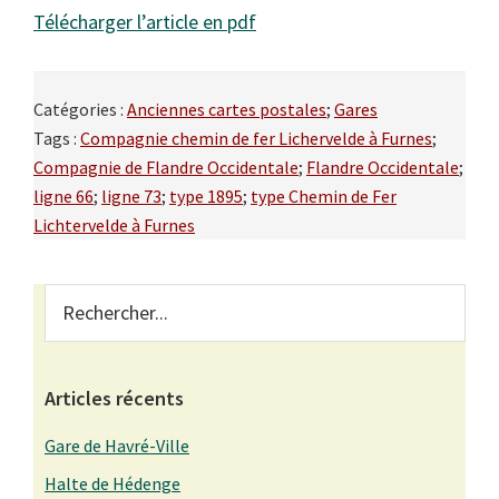
Télécharger l’article en pdf
Catégories :
Anciennes cartes postales
;
Gares
Tags :
Compagnie chemin de fer Lichervelde à Furnes
;
Compagnie de Flandre Occidentale
;
Flandre Occidentale
;
ligne 66
;
ligne 73
;
type 1895
;
type Chemin de Fer
Lichtervelde à Furnes
Primary
Rechercher...
Sidebar
Articles récents
Gare de Havré-Ville
Halte de Hédenge