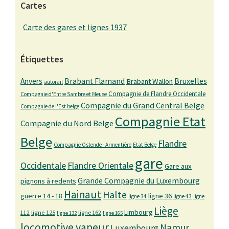
Cartes
Carte des gares et lignes 1937
Étiquettes
Bruxelles
Anvers
Brabant Flamand
Brabant Wallon
autorail
Compagnie de Flandre Occidentale
Compagnie d'Entre Sambre et Meuse
Compagnie du Grand Central Belge
Compagnie de l'Est belge
Compagnie Etat
Compagnie du Nord Belge
Belge
Flandre
Compagnie Ostende - Armentière
Etat Belge
gare
Occidentale
Flandre Orientale
Gare aux
Grande Compagnie du Luxembourg
pignons à redents
Hainaut
Halte
guerre 14 - 18
ligne 36
ligne 34
ligne 43
ligne
Liège
Limbourg
ligne 125
ligne 162
112
ligne 132
ligne 165
locomotive vapeur
Namur
Luxembourg