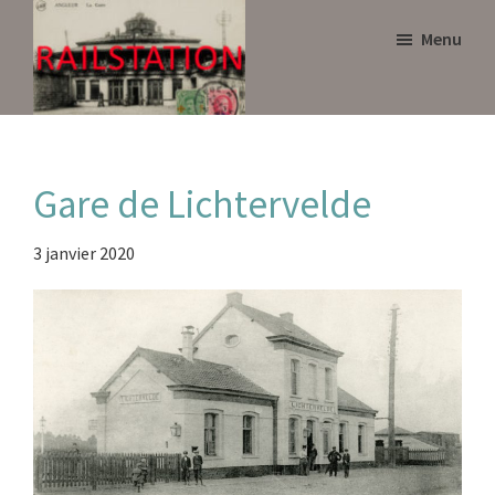
Skip
Skip
Menu
to
to
main
primary
content
sidebar
Railstation
Gare de Lichtervelde
3 janvier 2020