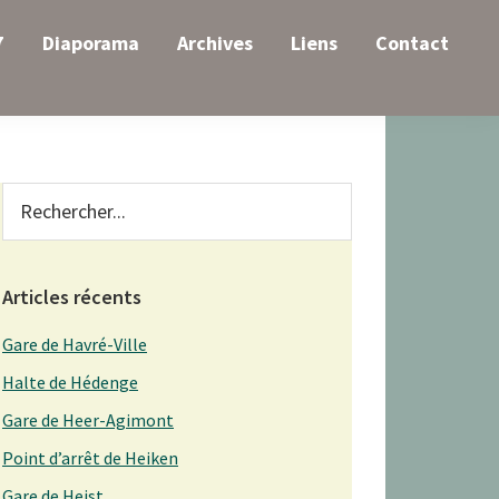
7
Diaporama
Archives
Liens
Contact
Primary
Rechercher...
Sidebar
Articles récents
Gare de Havré-Ville
Halte de Hédenge
Gare de Heer-Agimont
Point d’arrêt de Heiken
Gare de Heist