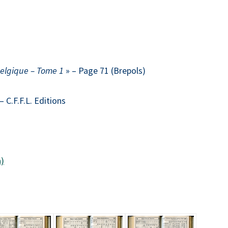
Belgique – Tome 1
» – Page 71 (Brepols)
 C.F.F.L. Editions
a)