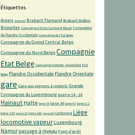
Étiquettes
Anvers
Brabant Flamand
Brabant Wallon
autorail
Bruxelles
Compagnie
Compagnie d'Entre Sambre et Meuse
de Flandre Occidentale
Compagnie de l'Est belge
Compagnie du Grand Central Belge
Compagnie
Compagnie du Nord Belge
Etat Belge
Compagnie Ostende - Armentière
Etat
Flandre Occidentale
Flandre Orientale
Belge
gare
Grande
Gare aux pignons à redents
Compagnie du Luxembourg
guerre 14 - 18
Hainaut
Halte
ligne 36
ligne 34
ligne 43
ligne 112
Liège
Limbourg
ligne 125
ligne 162
ligne 132
ligne 165
locomotive vapeur
Luxembourg
Namur
passage à niveau
Point d'arrêt