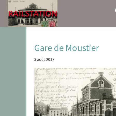
Skip
Skip
Skip
to
to
to
primary
main
primary
navigation
content
sidebar
Railstation
Gare de Moustier
3 août 2017