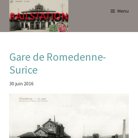
Skip
Skip
Menu
to
to
main
primary
content
sidebar
Railstation
Gare de Romedenne-
Surice
30 juin 2016