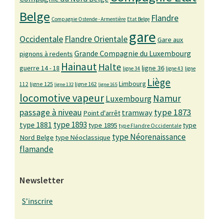
Belge
Flandre
Compagnie Ostende - Armentière
Etat Belge
gare
Occidentale
Flandre Orientale
Gare aux
Grande Compagnie du Luxembourg
pignons à redents
Hainaut
Halte
guerre 14 - 18
ligne 36
ligne 34
ligne 43
ligne
Liège
Limbourg
ligne 125
ligne 162
112
ligne 132
ligne 165
locomotive vapeur
Namur
Luxembourg
passage à niveau
type 1873
tramway
Point d'arrêt
type 1893
type 1881
type 1895
type
type Flandre Occidentale
type Néorenaissance
Nord Belge
type Néoclassique
flamande
Newsletter
S’inscrire