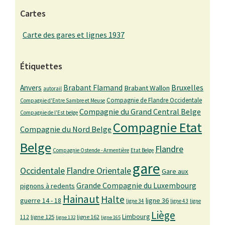
Cartes
Carte des gares et lignes 1937
Étiquettes
Bruxelles
Anvers
Brabant Flamand
Brabant Wallon
autorail
Compagnie de Flandre Occidentale
Compagnie d'Entre Sambre et Meuse
Compagnie du Grand Central Belge
Compagnie de l'Est belge
Compagnie Etat
Compagnie du Nord Belge
Belge
Flandre
Compagnie Ostende - Armentière
Etat Belge
gare
Occidentale
Flandre Orientale
Gare aux
Grande Compagnie du Luxembourg
pignons à redents
Hainaut
Halte
guerre 14 - 18
ligne 36
ligne 34
ligne 43
ligne
Liège
Limbourg
ligne 125
ligne 162
112
ligne 132
ligne 165