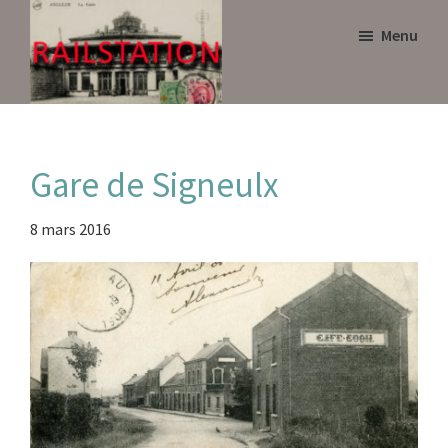
Skip
Skip
Menu
to
to
main
primary
content
sidebar
Railstation
Gare de Signeulx
8 mars 2016