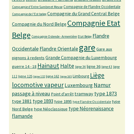
Compagnie de Flandre Occidentale
Compagnie d'Entre Sambre et Meuse
Compagnie du Grand Central Belge
Compagnie de l'Est belge
Compagnie Etat
Compagnie du Nord Belge
Belge
Flandre
Compagnie Ostende - Armentière
Etat Belge
gare
Occidentale
Flandre Orientale
Gare aux
Grande Compagnie du Luxembourg
pignons à redents
Hainaut
Halte
guerre 14 - 18
ligne 36
ligne 34
ligne 43
ligne
Liège
Limbourg
ligne 125
ligne 162
112
ligne 132
ligne 165
locomotive vapeur
Namur
Luxembourg
passage à niveau
type 1873
tramway
Point d'arrêt
type 1893
type 1881
type 1895
type
type Flandre Occidentale
type Néorenaissance
Nord Belge
type Néoclassique
flamande