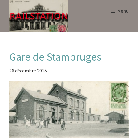
Skip
Skip
Menu
to
to
main
primary
content
sidebar
Railstation
Gare de Stambruges
26 décembre 2015