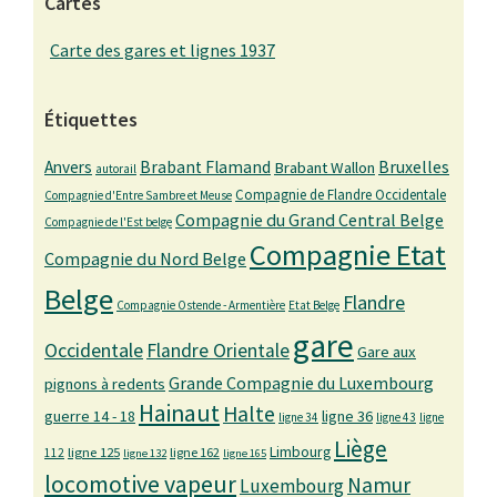
Cartes
Carte des gares et lignes 1937
Étiquettes
Bruxelles
Anvers
Brabant Flamand
Brabant Wallon
autorail
Compagnie de Flandre Occidentale
Compagnie d'Entre Sambre et Meuse
Compagnie du Grand Central Belge
Compagnie de l'Est belge
Compagnie Etat
Compagnie du Nord Belge
Belge
Flandre
Compagnie Ostende - Armentière
Etat Belge
gare
Occidentale
Flandre Orientale
Gare aux
Grande Compagnie du Luxembourg
pignons à redents
Hainaut
Halte
guerre 14 - 18
ligne 36
ligne 34
ligne 43
ligne
Liège
Limbourg
ligne 125
ligne 162
112
ligne 132
ligne 165
locomotive vapeur
Namur
Luxembourg