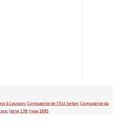
oi à Louvain
;
Compagnie de l'Est belge
;
Compagnie du
gare
;
ligne 139
;
type 1895