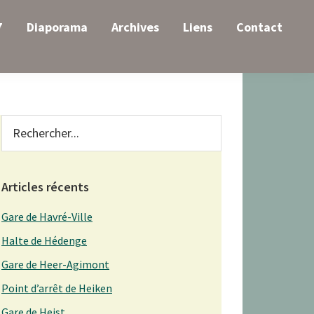
7
Diaporama
Archives
Liens
Contact
Primary
Rechercher...
Sidebar
Articles récents
Gare de Havré-Ville
Halte de Hédenge
Gare de Heer-Agimont
Point d’arrêt de Heiken
Gare de Heist