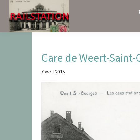
Skip
Skip
Skip
to
to
to
primary
main
primary
navigation
content
sidebar
Railstation
Gare de Weert-Saint-G
7 avril 2015