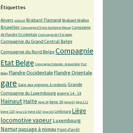
Étiquettes
Anvers
Brabant Flamand
Brabant Wallon
autorail
Bruxelles
Compagnie
Compagnie d'Entre Sambre et Meuse
de Flandre Occidentale
Compagnie de l'Est belge
Compagnie du Grand Central Belge
Compagnie
Compagnie du Nord Belge
Etat Belge
Compagnie Ostende - Armentière
Etat
Flandre Occidentale
Flandre Orientale
Belge
gare
Grande
Gare aux pignons à redents
Compagnie du Luxembourg
guerre 14 - 18
Hainaut
Halte
ligne 36
ligne 34
ligne 43
ligne 112
Liège
Limbourg
ligne 125
ligne 162
ligne 132
ligne 165
locomotive vapeur
Luxembourg
Namur
passage à niveau
Point d'arrêt