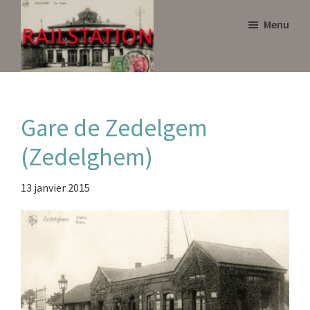
Skip
Skip
Menu
to
to
main
primary
content
sidebar
Railstation
Gare de Zedelgem
(Zedelghem)
13 janvier 2015