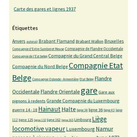
Carte des gares et lignes 1937
Étiquettes
Bruxelles
Anvers
Brabant Flamand
Brabant Wallon
autorail
Compagnie de Flandre Occidentale
Compagnie d'Entre Sambre et Meuse
Compagnie du Grand Central Belge
Compagnie de l'Est belge
Compagnie Etat
Compagnie du Nord Belge
Belge
Flandre
Compagnie Ostende - Armentière
Etat Belge
gare
Occidentale
Flandre Orientale
Gare aux
Grande Compagnie du Luxembourg
pignons à redents
Hainaut
Halte
guerre 14 - 18
ligne 36
ligne 34
ligne 43
ligne
Liège
Limbourg
ligne 125
ligne 162
112
ligne 132
ligne 165
locomotive vapeur
Namur
Luxembourg