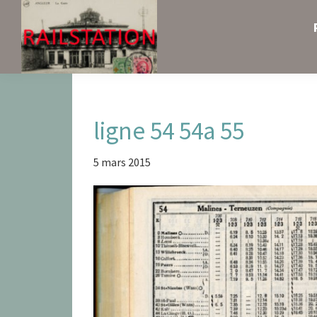
Skip
Skip
Skip
to
to
to
primary
main
primary
navigation
content
sidebar
Railstation
ligne 54 54a 55
5 mars 2015