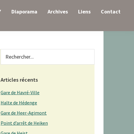
7
Diaporama
Archives
Liens
Contact
Primary
Rechercher...
Sidebar
Articles récents
Gare de Havré-Ville
Halte de Hédenge
Gare de Heer-Agimont
Point d’arrêt de Heiken
Gare de Heist