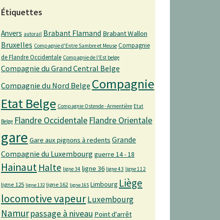
Étiquettes
Anvers
Brabant Flamand
Brabant Wallon
autorail
Bruxelles
Compagnie
Compagnie d'Entre Sambre et Meuse
de Flandre Occidentale
Compagnie de l'Est belge
Compagnie du Grand Central Belge
Compagnie
Compagnie du Nord Belge
Etat Belge
Compagnie Ostende - Armentière
Etat
Flandre Occidentale
Flandre Orientale
Belge
gare
Grande
Gare aux pignons à redents
Compagnie du Luxembourg
guerre 14 - 18
Hainaut
Halte
ligne 36
ligne 34
ligne 43
ligne 112
Liège
Limbourg
ligne 125
ligne 162
ligne 132
ligne 165
locomotive vapeur
Luxembourg
Namur
passage à niveau
Point d'arrêt