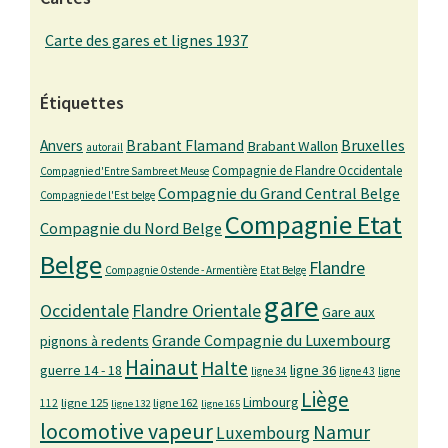
Carte des gares et lignes 1937
Étiquettes
Bruxelles
Anvers
Brabant Flamand
Brabant Wallon
autorail
Compagnie de Flandre Occidentale
Compagnie d'Entre Sambre et Meuse
Compagnie du Grand Central Belge
Compagnie de l'Est belge
Compagnie Etat
Compagnie du Nord Belge
Belge
Flandre
Compagnie Ostende - Armentière
Etat Belge
gare
Occidentale
Flandre Orientale
Gare aux
Grande Compagnie du Luxembourg
pignons à redents
Hainaut
Halte
guerre 14 - 18
ligne 36
ligne 34
ligne 43
ligne
Liège
Limbourg
ligne 125
ligne 162
112
ligne 132
ligne 165
locomotive vapeur
Namur
Luxembourg