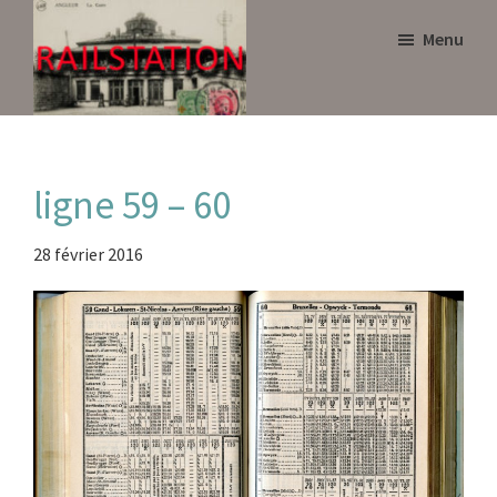
Skip
Skip
Menu
to
to
main
primary
content
sidebar
Railstation
ligne 59 – 60
28 février 2016