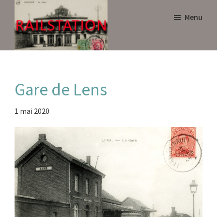
Skip
Skip
Menu
to
to
main
primary
content
sidebar
Railstation
Gare de Lens
1 mai 2020