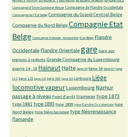
autorail
Compagnie de Flandre Occidentale
Compagnie d'Entre Sambre et Meuse
Compagnie du Grand Central Belge
Compagnie de l'Est belge
Compagnie Etat
Compagnie du Nord Belge
Belge
Flandre
Compagnie Ostende - Armentière
Etat Belge
gare
Occidentale
Flandre Orientale
Gare aux
Grande Compagnie du Luxembourg
pignons à redents
Hainaut
Halte
guerre 14 - 18
ligne 36
ligne 34
ligne 43
ligne
Liège
Limbourg
ligne 125
ligne 162
112
ligne 132
ligne 165
locomotive vapeur
Namur
Luxembourg
passage à niveau
type 1873
tramway
Point d'arrêt
type 1893
type 1881
type 1895
type
type Flandre Occidentale
type Néorenaissance
Nord Belge
type Néoclassique
flamande