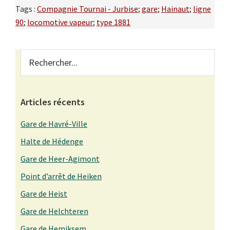
Tags :
Compagnie Tournai - Jurbise
;
gare
;
Hainaut
;
ligne
90
;
locomotive vapeur
;
type 1881
Primary
Rechercher...
Sidebar
Articles récents
Gare de Havré-Ville
Halte de Hédenge
Gare de Heer-Agimont
Point d’arrêt de Heiken
Gare de Heist
Gare de Helchteren
Gare de Hemiksem