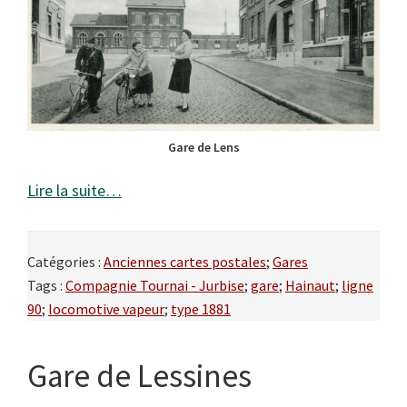
Gare de Lens
Lire la suite…
Catégories :
Anciennes cartes postales
;
Gares
Tags :
Compagnie Tournai - Jurbise
;
gare
;
Hainaut
;
ligne
90
;
locomotive vapeur
;
type 1881
Gare de Lessines