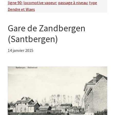
ligne 90
;
locomotive vapeur
;
passage à niveau
;
type
Dendre et Waes
Gare de Zandbergen
(Santbergen)
14 janvier 2015