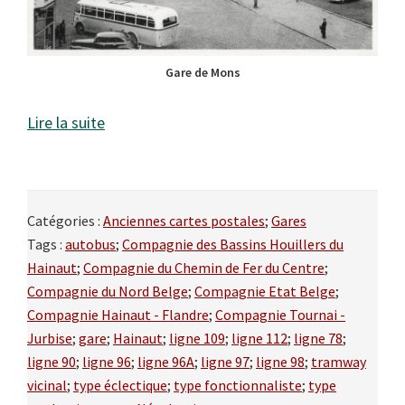
Gare de Mons
Lire la suite
Catégories :
Anciennes cartes postales
;
Gares
Tags :
autobus
;
Compagnie des Bassins Houillers du
Hainaut
;
Compagnie du Chemin de Fer du Centre
;
Compagnie du Nord Belge
;
Compagnie Etat Belge
;
Compagnie Hainaut - Flandre
;
Compagnie Tournai -
Jurbise
;
gare
;
Hainaut
;
ligne 109
;
ligne 112
;
ligne 78
;
ligne 90
;
ligne 96
;
ligne 96A
;
ligne 97
;
ligne 98
;
tramway
vicinal
;
type éclectique
;
type fonctionnaliste
;
type