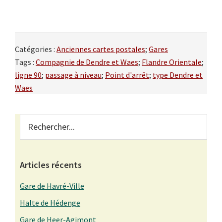
Catégories :
Anciennes cartes postales
;
Gares
Tags :
Compagnie de Dendre et Waes
;
Flandre Orientale
;
ligne 90
;
passage à niveau
;
Point d'arrêt
;
type Dendre et
Waes
Primary
Rechercher...
Sidebar
Articles récents
Gare de Havré-Ville
Halte de Hédenge
Gare de Heer-Agimont