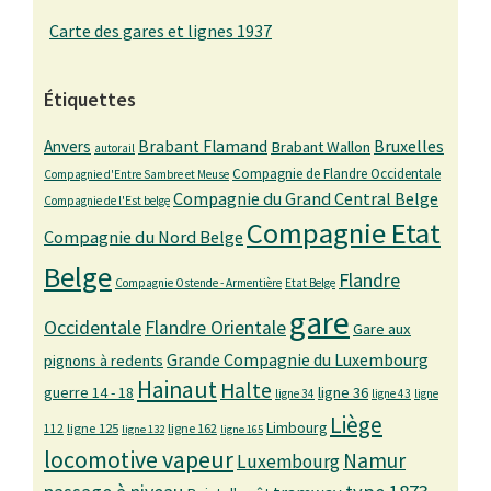
Carte des gares et lignes 1937
Étiquettes
Bruxelles
Anvers
Brabant Flamand
Brabant Wallon
autorail
Compagnie de Flandre Occidentale
Compagnie d'Entre Sambre et Meuse
Compagnie du Grand Central Belge
Compagnie de l'Est belge
Compagnie Etat
Compagnie du Nord Belge
Belge
Flandre
Compagnie Ostende - Armentière
Etat Belge
gare
Occidentale
Flandre Orientale
Gare aux
Grande Compagnie du Luxembourg
pignons à redents
Hainaut
Halte
guerre 14 - 18
ligne 36
ligne 34
ligne 43
ligne
Liège
Limbourg
ligne 125
ligne 162
112
ligne 132
ligne 165
locomotive vapeur
Namur
Luxembourg