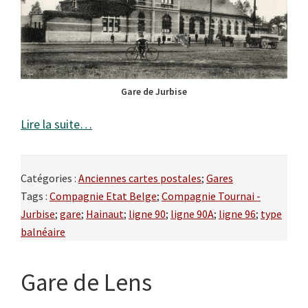
Gare de Jurbise
Lire la suite…
Catégories :
Anciennes cartes postales
;
Gares
Tags :
Compagnie Etat Belge
;
Compagnie Tournai -
Jurbise
;
gare
;
Hainaut
;
ligne 90
;
ligne 90A
;
ligne 96
;
type
balnéaire
Gare de Lens