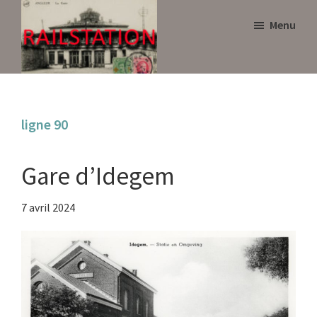
Skip
Skip
Menu
to
to
main
primary
content
sidebar
Railstation
ligne 90
Gare d’Idegem
7 avril 2024