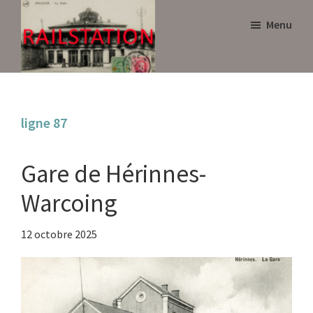
Skip
Skip
Menu
to
to
main
primary
content
sidebar
Railstation
ligne 87
Gare de Hérinnes-
Warcoing
12 octobre 2025