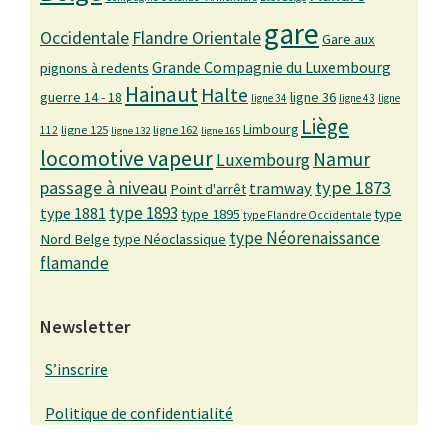
gare
Occidentale
Flandre Orientale
Gare aux
Grande Compagnie du Luxembourg
pignons à redents
Hainaut
Halte
guerre 14 - 18
ligne 36
ligne 34
ligne 43
ligne
Liège
Limbourg
ligne 125
ligne 162
112
ligne 132
ligne 165
locomotive vapeur
Namur
Luxembourg
passage à niveau
type 1873
tramway
Point d'arrêt
type 1893
type 1881
type 1895
type
type Flandre Occidentale
type Néorenaissance
Nord Belge
type Néoclassique
flamande
Newsletter
S’inscrire
Politique de confidentialité