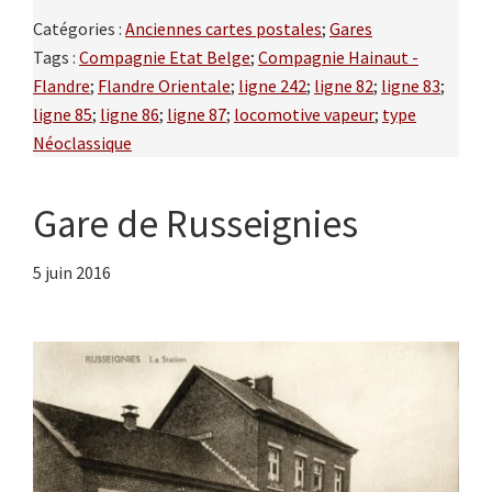
Catégories :
Anciennes cartes postales
;
Gares
Tags :
Compagnie Etat Belge
;
Compagnie Hainaut -
Flandre
;
Flandre Orientale
;
ligne 242
;
ligne 82
;
ligne 83
;
ligne 85
;
ligne 86
;
ligne 87
;
locomotive vapeur
;
type
Néoclassique
Gare de Russeignies
5 juin 2016