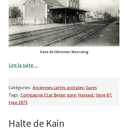
Gare de Hérinnes-Warcoing
Lire la suite…
Catégories :
Anciennes cartes postales
;
Gares
Tags :
Compagnie Etat Belge
;
gare
;
Hainaut
;
ligne 87
;
type 1873
Halte de Kain