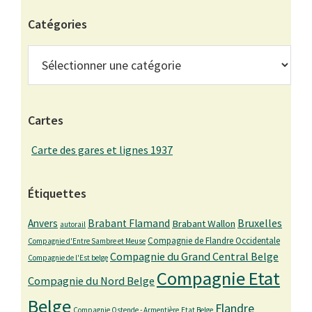
Catégories
Catégories
Cartes
Carte des gares et lignes 1937
Étiquettes
Bruxelles
Anvers
Brabant Flamand
Brabant Wallon
autorail
Compagnie de Flandre Occidentale
Compagnie d'Entre Sambre et Meuse
Compagnie du Grand Central Belge
Compagnie de l'Est belge
Compagnie Etat
Compagnie du Nord Belge
Belge
Flandre
Compagnie Ostende - Armentière
Etat Belge