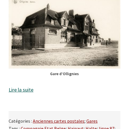
Gare d’Ollignies
Lire la suite
Catégories :
Anciennes cartes postales
;
Gares
Tags :
Compagnie Etat Belge
;
Hainaut
;
Halte
;
ligne 87
;