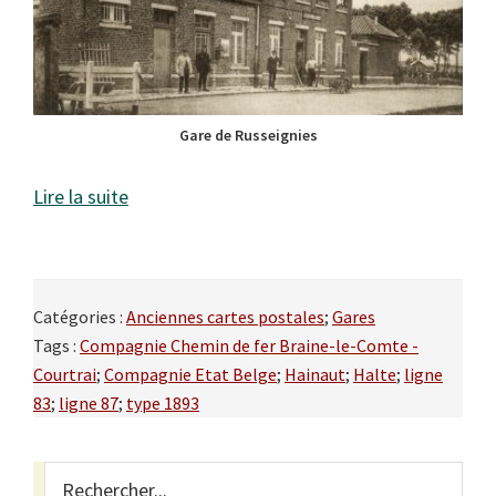
Gare de Russeignies
Lire la suite
Catégories :
Anciennes cartes postales
;
Gares
Tags :
Compagnie Chemin de fer Braine-le-Comte -
Courtrai
;
Compagnie Etat Belge
;
Hainaut
;
Halte
;
ligne
83
;
ligne 87
;
type 1893
Primary
Rechercher...