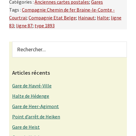
Catégories :
Anciennes cartes postales
;
Gares
Tags :
Compagnie Chemin de fer Braine-le-Comte -
Courtrai
;
Compagnie Etat Belge
;
Hainaut
;
Halte
;
ligne
83
;
ligne 87
;
type 1893
Primary
Rechercher...
Sidebar
Articles récents
Gare de Havré-Ville
Halte de Hédenge
Gare de Heer-Agimont
Point d’arrêt de Heiken
Gare de Heist