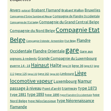
Bruxelles
Anvers
Brabant Flamand
Brabant Wallon
autorail
Compagnie de Flandre Occidentale
Compagnie d'Entre Sambre et Meuse
Compagnie du Grand Central Belge
Compagnie de l'Est belge
Compagnie Etat
Compagnie du Nord Belge
Belge
Flandre
Compagnie Ostende - Armentière
Etat Belge
gare
Occidentale
Flandre Orientale
Gare aux
Grande Compagnie du Luxembourg
pignons à redents
Hainaut
Halte
guerre 14 - 18
ligne 36
ligne 34
ligne 43
ligne
Liège
Limbourg
ligne 125
ligne 162
112
ligne 132
ligne 165
locomotive vapeur
Namur
Luxembourg
passage à niveau
type 1873
tramway
Point d'arrêt
type 1893
type 1881
type 1895
type
type Flandre Occidentale
type Néorenaissance
Nord Belge
type Néoclassique
flamande