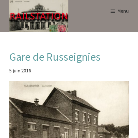
Skip
Skip
Menu
to
to
main
primary
content
sidebar
Railstation
Gare de Russeignies
5 juin 2016