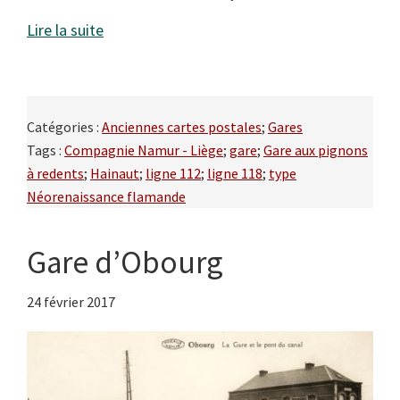
Lire la suite
Catégories :
Anciennes cartes postales
;
Gares
Tags :
Compagnie Namur - Liège
;
gare
;
Gare aux pignons
à redents
;
Hainaut
;
ligne 112
;
ligne 118
;
type
Néorenaissance flamande
Gare d’Obourg
24 février 2017