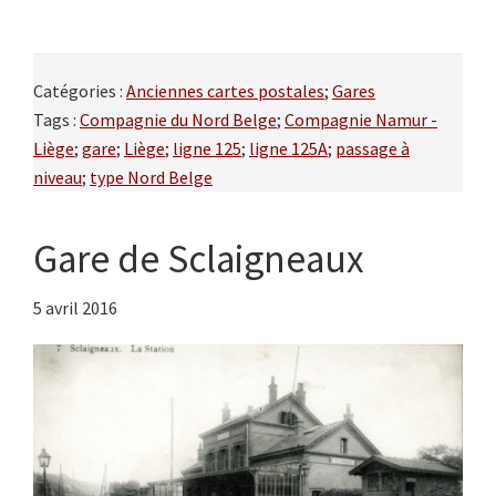
Catégories :
Anciennes cartes postales
;
Gares
Tags :
Compagnie du Nord Belge
;
Compagnie Namur -
Liège
;
gare
;
Liège
;
ligne 125
;
ligne 125A
;
passage à
niveau
;
type Nord Belge
Gare de Sclaigneaux
5 avril 2016