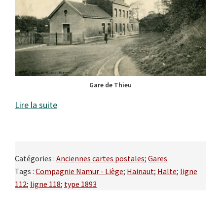
Gare de Thieu
Lire la suite
Catégories :
Anciennes cartes postales
;
Gares
Tags :
Compagnie Namur - Liège
;
Hainaut
;
Halte
;
ligne
112
;
ligne 118
;
type 1893