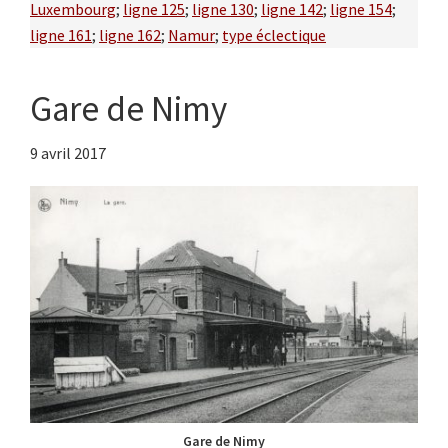
Luxembourg
;
ligne 125
;
ligne 130
;
ligne 142
;
ligne 154
;
ligne 161
;
ligne 162
;
Namur
;
type éclectique
Gare de Nimy
9 avril 2017
Gare de Nimy