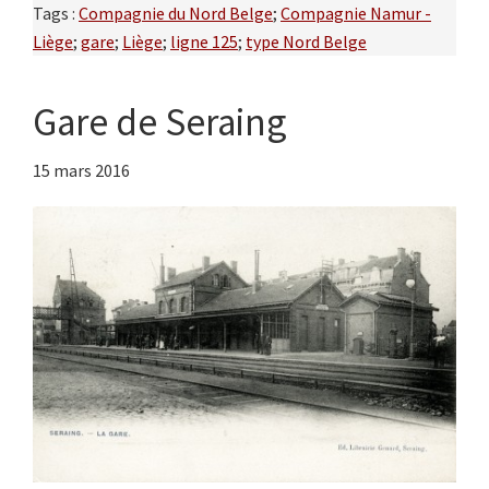
Tags :
Compagnie du Nord Belge
;
Compagnie Namur -
Liège
;
gare
;
Liège
;
ligne 125
;
type Nord Belge
Gare de Seraing
15 mars 2016