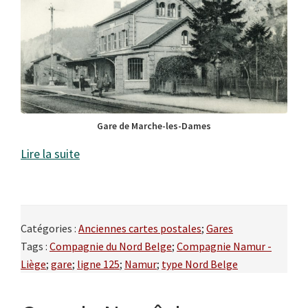
Gare de Marche-les-Dames
Lire la suite
Catégories :
Anciennes cartes postales
;
Gares
Tags :
Compagnie du Nord Belge
;
Compagnie Namur -
Liège
;
gare
;
ligne 125
;
Namur
;
type Nord Belge