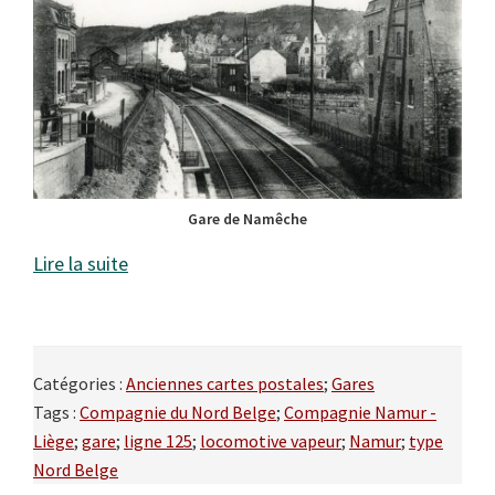
Gare de Namêche
Lire la suite
Catégories :
Anciennes cartes postales
;
Gares
Tags :
Compagnie du Nord Belge
;
Compagnie Namur -
Liège
;
gare
;
ligne 125
;
locomotive vapeur
;
Namur
;
type
Nord Belge