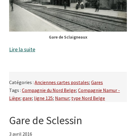
Gare de Sclaigneaux
Lire la suite
Catégories :
Anciennes cartes postales
;
Gares
Tags :
Compagnie du Nord Belge
;
Compagnie Namur -
Liège
;
gare
;
ligne 125
;
Namur
;
type Nord Belge
Gare de Sclessin
3 avril 2016