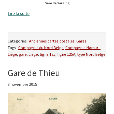
Gare de Seraing
Lire la suite
Catégories :
Anciennes cartes postales
;
Gares
Tags :
Compagnie du Nord Belge
;
Compagnie Namur -
Liège
;
gare
;
Liège
;
ligne 125
;
ligne 125A
;
type Nord Belge
Gare de Thieu
3 novembre 2015