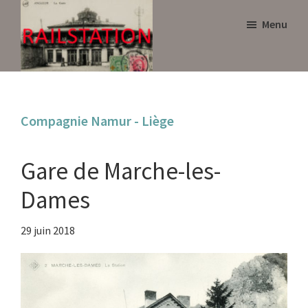
Skip
Skip
Menu
to
to
main
primary
content
sidebar
Railstation
Compagnie Namur - Liège
Gare de Marche-les-
Dames
29 juin 2018