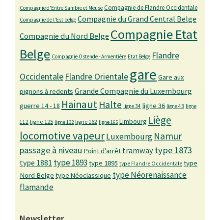
Compagnie de Flandre Occidentale
Compagnie d'Entre Sambre et Meuse
Compagnie du Grand Central Belge
Compagnie de l'Est belge
Compagnie Etat
Compagnie du Nord Belge
Belge
Flandre
Compagnie Ostende - Armentière
Etat Belge
gare
Occidentale
Flandre Orientale
Gare aux
Grande Compagnie du Luxembourg
pignons à redents
Hainaut
Halte
guerre 14 - 18
ligne 36
ligne 34
ligne 43
ligne
Liège
Limbourg
ligne 125
ligne 162
112
ligne 132
ligne 165
locomotive vapeur
Namur
Luxembourg
passage à niveau
type 1873
tramway
Point d'arrêt
type 1893
type 1881
type 1895
type
type Flandre Occidentale
type Néorenaissance
Nord Belge
type Néoclassique
flamande
Newsletter