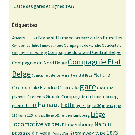
Carte des gares et lignes 1937
Étiquettes
Bruxelles
Anvers
Brabant Flamand
Brabant Wallon
autorail
Compagnie de Flandre Occidentale
Compagnie d'Entre Sambre et Meuse
Compagnie du Grand Central Belge
Compagnie de l'Est belge
Compagnie Etat
Compagnie du Nord Belge
Belge
Flandre
Compagnie Ostende - Armentière
Etat Belge
gare
Occidentale
Flandre Orientale
Gare aux
Grande Compagnie du Luxembourg
pignons à redents
Hainaut
Halte
guerre 14 - 18
ligne 36
ligne 34
ligne 43
ligne
Liège
Limbourg
ligne 125
ligne 162
112
ligne 132
ligne 165
locomotive vapeur
Namur
Luxembourg
passage à niveau
type 1873
tramway
Point d'arrêt