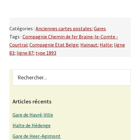
Catégories :
Anciennes cartes postales
;
Gares
Tags :
Compagnie Chemin de fer Braine-le-Comte -
Courtrai
;
Compagnie Etat Belge
;
Hainaut
;
Halte
;
ligne
83
;
ligne 87
;
type 1893
Primary
Rechercher...
Sidebar
Articles récents
Gare de Havré-Ville
Halte de Hédenge
Gare de Heer-Agimont