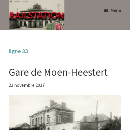
Skip
Skip
Menu
to
to
main
primary
content
sidebar
Railstation
ligne 83
Gare de Moen-Heestert
21 novembre 2017