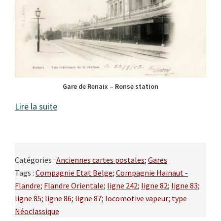
Gare de Renaix – Ronse station
Lire la suite
Catégories :
Anciennes cartes postales
;
Gares
Tags :
Compagnie Etat Belge
;
Compagnie Hainaut -
Flandre
;
Flandre Orientale
;
ligne 242
;
ligne 82
;
ligne 83
;
ligne 85
;
ligne 86
;
ligne 87
;
locomotive vapeur
;
type
Néoclassique