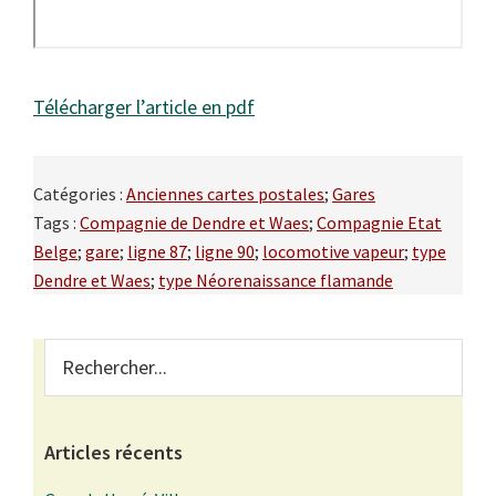
Télécharger l’article en pdf
Catégories :
Anciennes cartes postales
;
Gares
Tags :
Compagnie de Dendre et Waes
;
Compagnie Etat
Belge
;
gare
;
ligne 87
;
ligne 90
;
locomotive vapeur
;
type
Dendre et Waes
;
type Néorenaissance flamande
Primary
Rechercher...
Sidebar
Articles récents