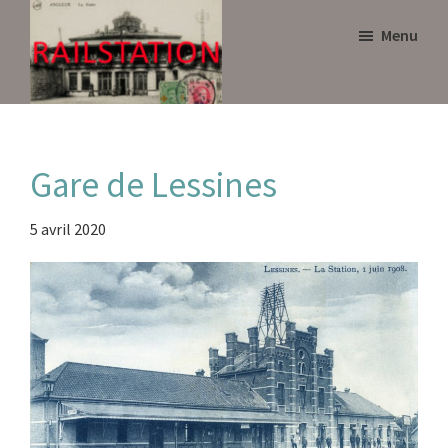
Skip
Skip
Menu
to
to
main
primary
content
sidebar
Railstation
Gare de Lessines
5 avril 2020