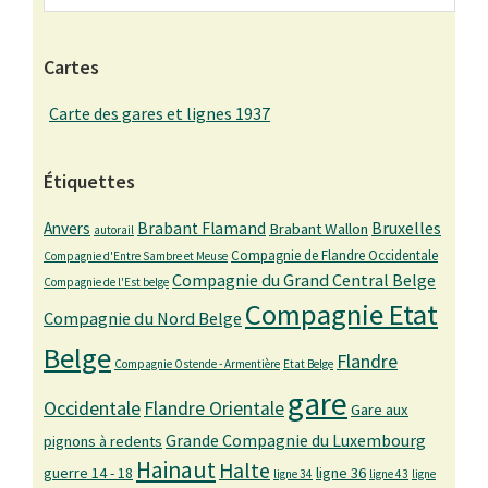
Cartes
Carte des gares et lignes 1937
Étiquettes
Bruxelles
Anvers
Brabant Flamand
Brabant Wallon
autorail
Compagnie de Flandre Occidentale
Compagnie d'Entre Sambre et Meuse
Compagnie du Grand Central Belge
Compagnie de l'Est belge
Compagnie Etat
Compagnie du Nord Belge
Belge
Flandre
Compagnie Ostende - Armentière
Etat Belge
gare
Occidentale
Flandre Orientale
Gare aux
Grande Compagnie du Luxembourg
pignons à redents
Hainaut
Halte
guerre 14 - 18
ligne 36
ligne 34
ligne 43
ligne