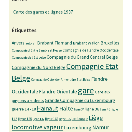
Carte des gares et lignes 1937
Étiquettes
Bruxelles
Anvers
Brabant Flamand
Brabant Wallon
autorail
Compagnie de Flandre Occidentale
Compagnie d'Entre Sambre et Meuse
Compagnie du Grand Central Belge
Compagnie de l'Est belge
Compagnie Etat
Compagnie du Nord Belge
Belge
Flandre
Compagnie Ostende - Armentière
Etat Belge
gare
Occidentale
Flandre Orientale
Gare aux
Grande Compagnie du Luxembourg
pignons à redents
Hainaut
Halte
guerre 14 - 18
ligne 36
ligne 34
ligne 43
ligne
Liège
Limbourg
ligne 125
ligne 162
112
ligne 132
ligne 165
locomotive vapeur
Namur
Luxembourg