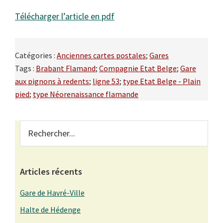
Télécharger l’article en pdf
Catégories :
Anciennes cartes postales
;
Gares
Tags :
Brabant Flamand
;
Compagnie Etat Belge
;
Gare
aux pignons à redents
;
ligne 53
;
type Etat Belge - Plain
pied
;
type Néorenaissance flamande
Primary
Rechercher...
Sidebar
Articles récents
Gare de Havré-Ville
Halte de Hédenge