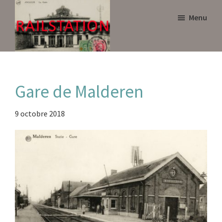
Skip
Skip
Menu
to
to
main
primary
content
sidebar
Railstation
Gare de Malderen
9 octobre 2018