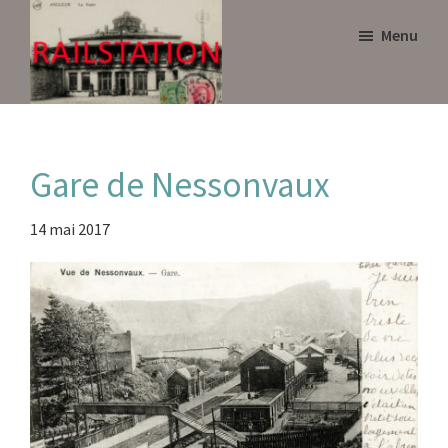
Skip
Skip
Menu
to
to
main
primary
content
sidebar
Railstation
Gare de Nessonvaux
14 mai 2017