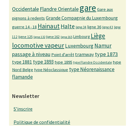
gare
Occidentale
Flandre Orientale
Gare aux
Grande Compagnie du Luxembourg
pignons à redents
Hainaut
Halte
guerre 14 - 18
ligne 36
ligne 34
ligne 43
ligne
Liège
Limbourg
ligne 125
ligne 162
112
ligne 132
ligne 165
locomotive vapeur
Namur
Luxembourg
passage à niveau
type 1873
tramway
Point d'arrêt
type 1893
type 1881
type 1895
type
type Flandre Occidentale
type Néorenaissance
Nord Belge
type Néoclassique
flamande
Newsletter
S’inscrire
Politique de confidentialité