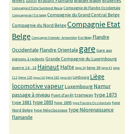
Bruxelles
Anvers
Brabant Flamand
Brabant Wallon
autorail
Compagnie de Flandre Occidentale
Compagnie d'Entre Sambre et Meuse
Compagnie du Grand Central Belge
Compagnie de l'Est belge
Compagnie Etat
Compagnie du Nord Belge
Belge
Flandre
Compagnie Ostende - Armentière
Etat Belge
gare
Occidentale
Flandre Orientale
Gare aux
Grande Compagnie du Luxembourg
pignons à redents
Hainaut
Halte
guerre 14 - 18
ligne 36
ligne 34
ligne 43
ligne
Liège
Limbourg
ligne 125
ligne 162
112
ligne 132
ligne 165
locomotive vapeur
Namur
Luxembourg
passage à niveau
type 1873
tramway
Point d'arrêt
type 1893
type 1881
type 1895
type
type Flandre Occidentale
type Néorenaissance
Nord Belge
type Néoclassique
flamande