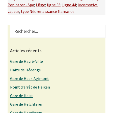
Pepinster - Spa
;
Liège
;
ligne 36
;
ligne 44
;
locomotive
vapeur
;
type Néorenaissance flamande
Primary
Rechercher...
Sidebar
Articles récents
Gare de Havré-Ville
Halte de Hédenge
Gare de Heer-Agimont
Point d’arrêt de Heiken
Gare de Heist
Gare de Helchteren
Gare de Hemiksem