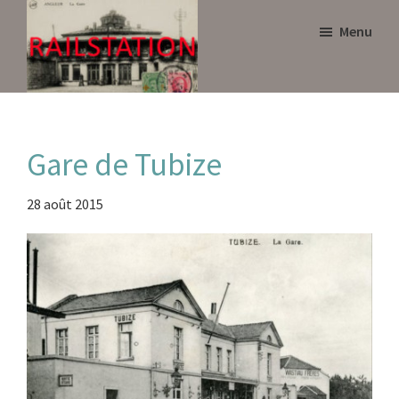
Skip
Skip
Menu
to
to
main
primary
content
sidebar
Railstation
Gare de Tubize
28 août 2015