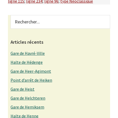
ligne 115
;
ligne 234
;
ligne 96
;
type Néoclassique
Primary
Rechercher...
Sidebar
Articles récents
Gare de Havré-Ville
Halte de Hédenge
Gare de Heer-Agimont
Point d’arrêt de Heiken
Gare de Heist
Gare de Helchteren
Gare de Hemiksem
Halte de Henne