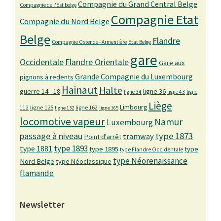
Compagnie du Grand Central Belge
Compagnie de l'Est belge
Compagnie Etat
Compagnie du Nord Belge
Belge
Flandre
Compagnie Ostende - Armentière
Etat Belge
gare
Occidentale
Flandre Orientale
Gare aux
Grande Compagnie du Luxembourg
pignons à redents
Hainaut
Halte
guerre 14 - 18
ligne 36
ligne 34
ligne 43
ligne
Liège
Limbourg
ligne 125
ligne 162
112
ligne 132
ligne 165
locomotive vapeur
Namur
Luxembourg
passage à niveau
type 1873
tramway
Point d'arrêt
type 1893
type 1881
type 1895
type
type Flandre Occidentale
type Néorenaissance
Nord Belge
type Néoclassique
flamande
Newsletter