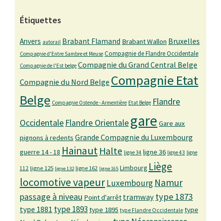
Étiquettes
Bruxelles
Anvers
Brabant Flamand
Brabant Wallon
autorail
Compagnie de Flandre Occidentale
Compagnie d'Entre Sambre et Meuse
Compagnie du Grand Central Belge
Compagnie de l'Est belge
Compagnie Etat
Compagnie du Nord Belge
Belge
Flandre
Compagnie Ostende - Armentière
Etat Belge
gare
Occidentale
Flandre Orientale
Gare aux
Grande Compagnie du Luxembourg
pignons à redents
Hainaut
Halte
guerre 14 - 18
ligne 36
ligne 34
ligne 43
ligne
Liège
Limbourg
ligne 125
ligne 162
112
ligne 132
ligne 165
locomotive vapeur
Namur
Luxembourg
passage à niveau
type 1873
tramway
Point d'arrêt
type 1893
type 1881
type 1895
type
type Flandre Occidentale