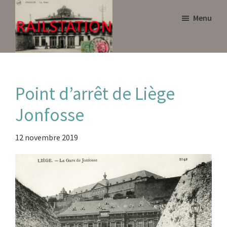
Skip
Skip
Menu
to
to
main
primary
content
sidebar
Railstation
Point d’arrêt de Liège
Jonfosse
12 novembre 2019