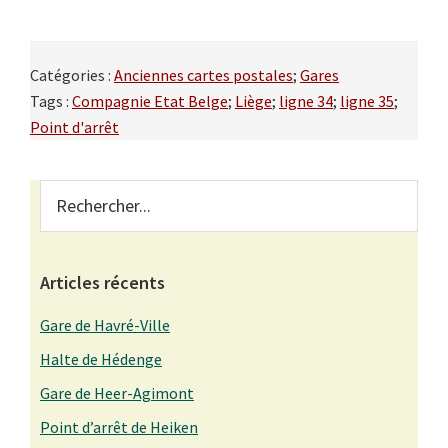
Catégories :
Anciennes cartes postales
;
Gares
Tags :
Compagnie Etat Belge
;
Liège
;
ligne 34
;
ligne 35
;
Point d'arrêt
Primary
Rechercher...
Sidebar
Articles récents
Gare de Havré-Ville
Halte de Hédenge
Gare de Heer-Agimont
Point d’arrêt de Heiken