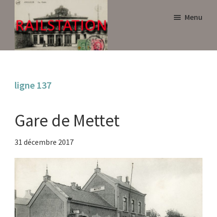
Skip
Skip
Menu
to
to
main
primary
content
sidebar
Railstation
ligne 137
Gare de Mettet
31 décembre 2017