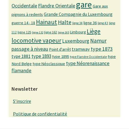
gare
Occidentale
Flandre Orientale
Gare aux
Grande Compagnie du Luxembourg
pignons à redents
Hainaut
Halte
guerre 14 - 18
ligne 36
ligne 34
ligne 43
ligne
Liège
Limbourg
ligne 125
ligne 162
112
ligne 132
ligne 165
locomotive vapeur
Namur
Luxembourg
passage à niveau
type 1873
tramway
Point d'arrêt
type 1893
type 1881
type 1895
type
type Flandre Occidentale
type Néorenaissance
Nord Belge
type Néoclassique
flamande
Newsletter
S’inscrire
Politique de confidentialité