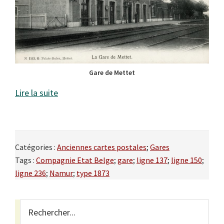
Gare de Mettet
Lire la suite
Catégories :
Anciennes cartes postales
;
Gares
Tags :
Compagnie Etat Belge
;
gare
;
ligne 137
;
ligne 150
;
ligne 236
;
Namur
;
type 1873
Primary
Rechercher...
Sidebar