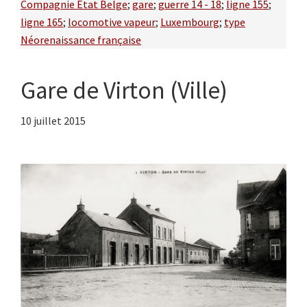
Compagnie Etat Belge
;
gare
;
guerre 14 - 18
;
ligne 155
;
ligne 165
;
locomotive vapeur
;
Luxembourg
;
type
Néorenaissance française
Gare de Virton (Ville)
10 juillet 2015