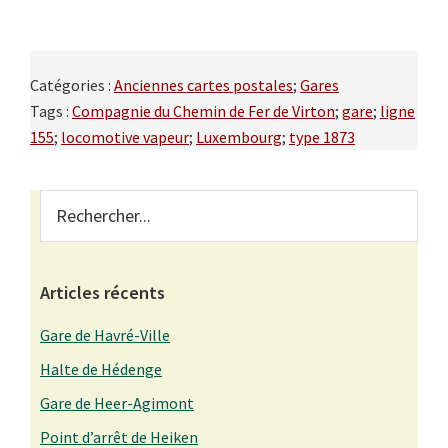
Catégories :
Anciennes cartes postales
;
Gares
Tags :
Compagnie du Chemin de Fer de Virton
;
gare
;
ligne
155
;
locomotive vapeur
;
Luxembourg
;
type 1873
Primary
Rechercher...
Sidebar
Articles récents
Gare de Havré-Ville
Halte de Hédenge
Gare de Heer-Agimont
Point d’arrêt de Heiken