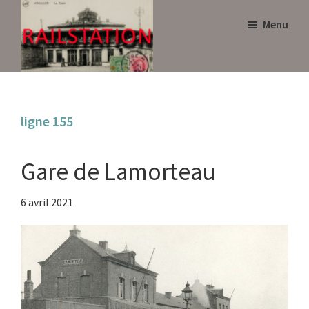
Skip
Skip
Menu
to
to
main
primary
content
sidebar
Railstation
ligne 155
Gare de Lamorteau
6 avril 2021