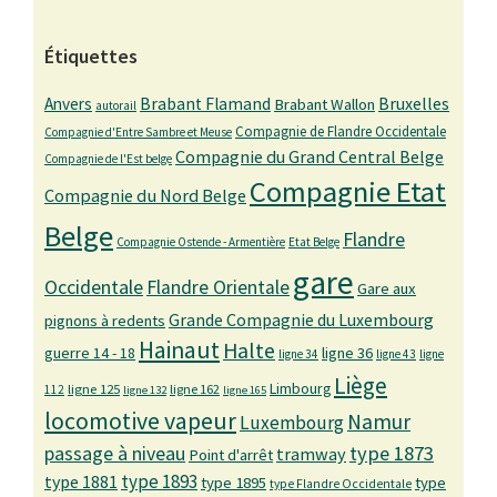
Étiquettes
Bruxelles
Anvers
Brabant Flamand
Brabant Wallon
autorail
Compagnie de Flandre Occidentale
Compagnie d'Entre Sambre et Meuse
Compagnie du Grand Central Belge
Compagnie de l'Est belge
Compagnie Etat
Compagnie du Nord Belge
Belge
Flandre
Compagnie Ostende - Armentière
Etat Belge
gare
Occidentale
Flandre Orientale
Gare aux
Grande Compagnie du Luxembourg
pignons à redents
Hainaut
Halte
guerre 14 - 18
ligne 36
ligne 34
ligne 43
ligne
Liège
Limbourg
ligne 125
ligne 162
112
ligne 132
ligne 165
locomotive vapeur
Namur
Luxembourg
passage à niveau
type 1873
tramway
Point d'arrêt
type 1893
type 1881
type 1895
type
type Flandre Occidentale