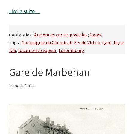
Lire la suite…
Catégories :
Anciennes cartes postales
;
Gares
Tags :
Compagnie du Chemin de Fer de Virton
;
gare
;
ligne
155
;
locomotive vapeur
;
Luxembourg
Gare de Marbehan
10 août 2018