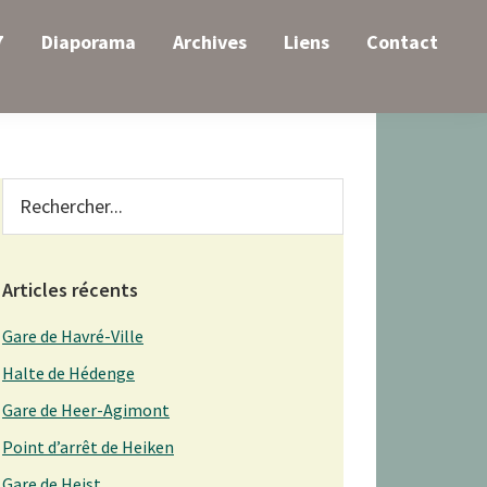
7
Diaporama
Archives
Liens
Contact
Primary
Rechercher...
Sidebar
Articles récents
Gare de Havré-Ville
Halte de Hédenge
Gare de Heer-Agimont
Point d’arrêt de Heiken
Gare de Heist