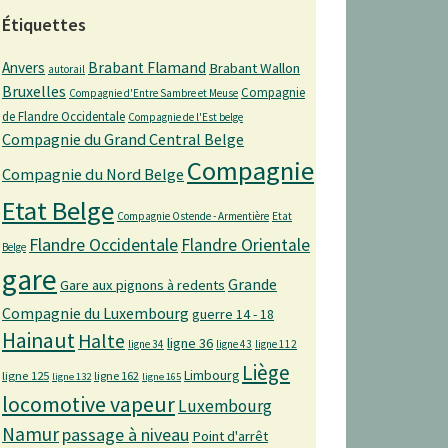
Étiquettes
Anvers
Brabant Flamand
Brabant Wallon
autorail
Bruxelles
Compagnie
Compagnie d'Entre Sambre et Meuse
de Flandre Occidentale
Compagnie de l'Est belge
Compagnie du Grand Central Belge
Compagnie
Compagnie du Nord Belge
Etat Belge
Compagnie Ostende - Armentière
Etat
Flandre Occidentale
Flandre Orientale
Belge
gare
Grande
Gare aux pignons à redents
Compagnie du Luxembourg
guerre 14 - 18
Hainaut
Halte
ligne 36
ligne 34
ligne 43
ligne 112
Liège
Limbourg
ligne 125
ligne 162
ligne 132
ligne 165
locomotive vapeur
Luxembourg
Namur
passage à niveau
Point d'arrêt