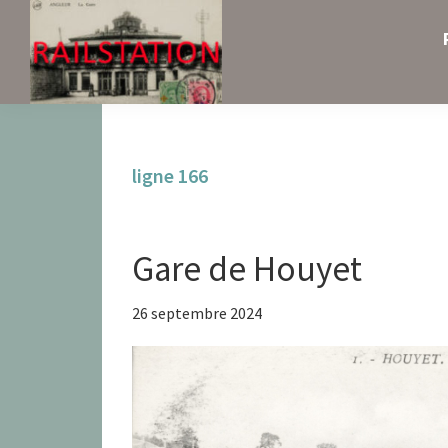
Skip
Skip
Skip
to
to
to
primary
main
primary
navigation
content
sidebar
Railstation
ligne 166
Gare de Houyet
26 septembre 2024