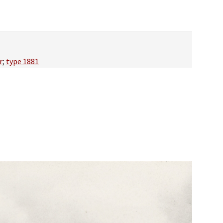
r
;
type 1881