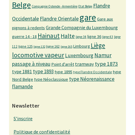
Belge
Flandre
Compagnie Ostende - Armentière
Etat Belge
gare
Occidentale
Flandre Orientale
Gare aux
Grande Compagnie du Luxembourg
pignons à redents
Hainaut
Halte
guerre 14 - 18
ligne 36
ligne 34
ligne 43
ligne
Liège
Limbourg
ligne 125
ligne 162
112
ligne 132
ligne 165
locomotive vapeur
Namur
Luxembourg
passage à niveau
type 1873
tramway
Point d'arrêt
type 1893
type 1881
type 1895
type
type Flandre Occidentale
type Néorenaissance
Nord Belge
type Néoclassique
flamande
Newsletter
S’inscrire
Politique de confidentialité