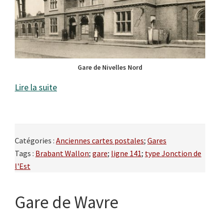
Gare de Nivelles Nord
Lire la suite
Catégories :
Anciennes cartes postales
;
Gares
Tags :
Brabant Wallon
;
gare
;
ligne 141
;
type Jonction de
l'Est
Gare de Wavre