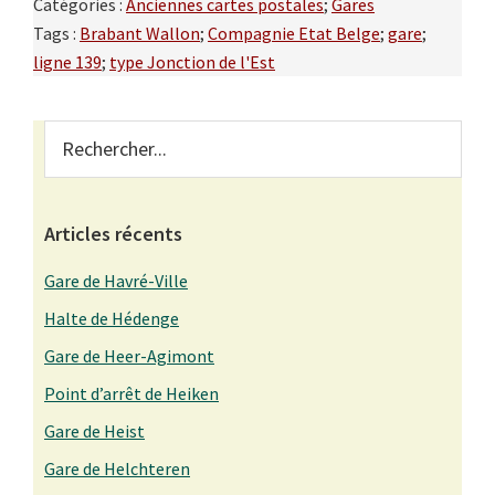
Catégories :
Anciennes cartes postales
;
Gares
Tags :
Brabant Wallon
;
Compagnie Etat Belge
;
gare
;
ligne 139
;
type Jonction de l'Est
Primary
Rechercher...
Sidebar
Articles récents
Gare de Havré-Ville
Halte de Hédenge
Gare de Heer-Agimont
Point d’arrêt de Heiken
Gare de Heist
Gare de Helchteren