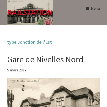
Skip
Skip
Menu
to
to
main
primary
content
sidebar
Railstation
type Jonction de l'Est
Gare de Nivelles Nord
5 mars 2017