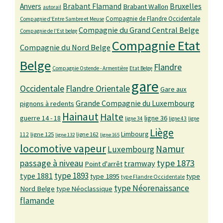
Bruxelles
Anvers
Brabant Flamand
Brabant Wallon
autorail
Compagnie de Flandre Occidentale
Compagnie d'Entre Sambre et Meuse
Compagnie du Grand Central Belge
Compagnie de l'Est belge
Compagnie Etat
Compagnie du Nord Belge
Belge
Flandre
Compagnie Ostende - Armentière
Etat Belge
gare
Occidentale
Flandre Orientale
Gare aux
Grande Compagnie du Luxembourg
pignons à redents
Hainaut
Halte
guerre 14 - 18
ligne 36
ligne 34
ligne 43
ligne
Liège
Limbourg
ligne 125
ligne 162
112
ligne 132
ligne 165
locomotive vapeur
Namur
Luxembourg
passage à niveau
type 1873
tramway
Point d'arrêt
type 1893
type 1881
type 1895
type
type Flandre Occidentale
type Néorenaissance
Nord Belge
type Néoclassique
flamande