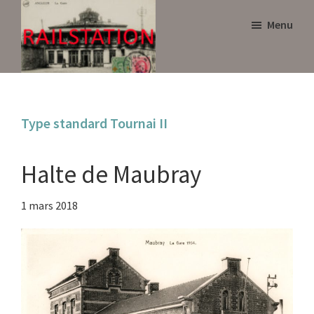
Skip
Skip
Menu
to
to
main
primary
content
sidebar
Railstation
Type standard Tournai II
Halte de Maubray
1 mars 2018