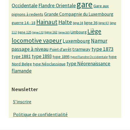
gare
Occidentale
Flandre Orientale
Gare aux
Grande Compagnie du Luxembourg
pignons à redents
Hainaut
Halte
guerre 14 - 18
ligne 36
ligne 34
ligne 43
ligne
Liège
Limbourg
ligne 125
ligne 162
112
ligne 132
ligne 165
locomotive vapeur
Namur
Luxembourg
passage à niveau
type 1873
tramway
Point d'arrêt
type 1893
type 1881
type 1895
type
type Flandre Occidentale
type Néorenaissance
Nord Belge
type Néoclassique
flamande
Newsletter
S’inscrire
Politique de confidentialité