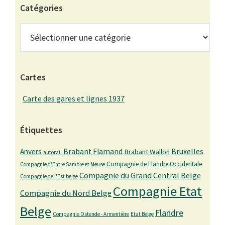
Catégories
Catégories
Cartes
Carte des gares et lignes 1937
Étiquettes
Bruxelles
Anvers
Brabant Flamand
Brabant Wallon
autorail
Compagnie de Flandre Occidentale
Compagnie d'Entre Sambre et Meuse
Compagnie du Grand Central Belge
Compagnie de l'Est belge
Compagnie Etat
Compagnie du Nord Belge
Belge
Flandre
Compagnie Ostende - Armentière
Etat Belge