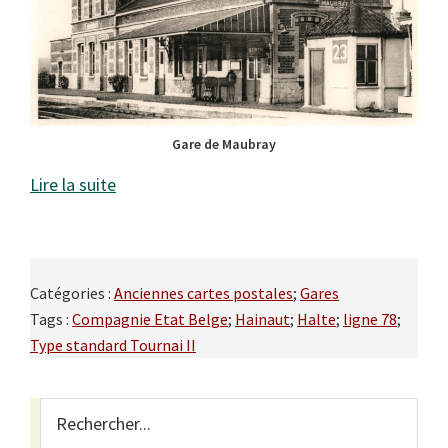
Gare de Maubray
Lire la suite
Catégories :
Anciennes cartes postales
;
Gares
Tags :
Compagnie Etat Belge
;
Hainaut
;
Halte
;
ligne 78
;
Type standard Tournai II
Primary
Rechercher...
Sidebar