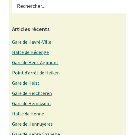
Primary
Rechercher...
Sidebar
Articles récents
Gare de Havré-Ville
Halte de Hédenge
Gare de Heer-Agimont
Point d’arrêt de Heiken
Gare de Heist
Gare de Helchteren
Gare de Hemiksem
Halte de Henne
Gare de Hennuyères
Gare de Henri-Chapelle