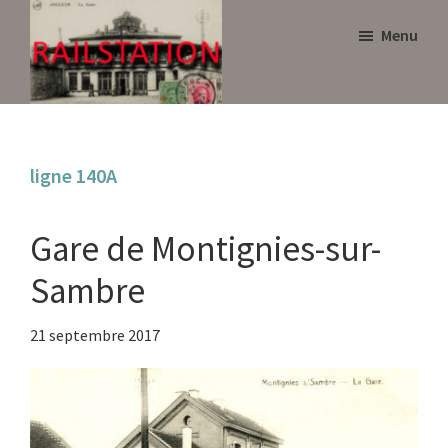
Skip
Skip
Menu
to
to
main
primary
content
sidebar
Railstation
ligne 140A
Gare de Montignies-sur-
Sambre
21 septembre 2017