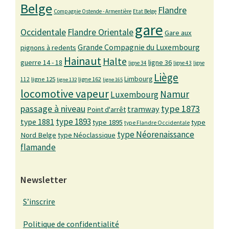
Belge
Flandre
Compagnie Ostende - Armentière
Etat Belge
gare
Occidentale
Flandre Orientale
Gare aux
Grande Compagnie du Luxembourg
pignons à redents
Hainaut
Halte
guerre 14 - 18
ligne 36
ligne 34
ligne 43
ligne
Liège
Limbourg
ligne 125
ligne 162
112
ligne 132
ligne 165
locomotive vapeur
Namur
Luxembourg
passage à niveau
type 1873
tramway
Point d'arrêt
type 1893
type 1881
type 1895
type
type Flandre Occidentale
type Néorenaissance
Nord Belge
type Néoclassique
flamande
Newsletter
S’inscrire
Politique de confidentialité