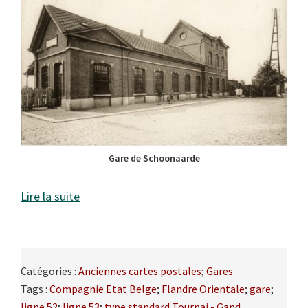
Gare de Schoonaarde
Lire la suite
Catégories :
Anciennes cartes postales
;
Gares
Tags :
Compagnie Etat Belge
;
Flandre Orientale
;
gare
;
ligne 52
;
ligne 53
;
type standard Tournai - Gand