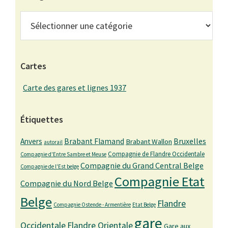
Catégories
Cartes
Carte des gares et lignes 1937
Étiquettes
Bruxelles
Anvers
Brabant Flamand
Brabant Wallon
autorail
Compagnie de Flandre Occidentale
Compagnie d'Entre Sambre et Meuse
Compagnie du Grand Central Belge
Compagnie de l'Est belge
Compagnie Etat
Compagnie du Nord Belge
Belge
Flandre
Compagnie Ostende - Armentière
Etat Belge
gare
Occidentale
Flandre Orientale
Gare aux