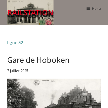
Skip
Skip
Menu
to
to
main
primary
content
sidebar
Railstation
ligne 52
Gare de Hoboken
7 juillet 2025