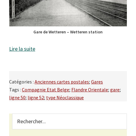
Gare de Wetteren – Wetteren station
Lire la suite
Catégories :
Anciennes cartes postales
;
Gares
Tags :
Compagnie Etat Belge
;
Flandre Orientale
;
gare
;
ligne 50
;
ligne 52
;
type Néoclassique
Primary
Rechercher...
Sidebar