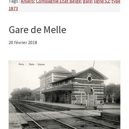
Tags :
Anvers
;
Compagnie Etat Belge
;
gare
;
ligne 52
;
type
1873
Gare de Melle
20 février 2018