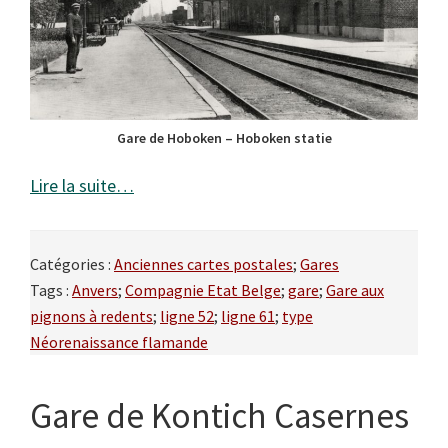
Gare de Hoboken – Hoboken statie
Lire la suite…
Catégories :
Anciennes cartes postales
;
Gares
Tags :
Anvers
;
Compagnie Etat Belge
;
gare
;
Gare aux
pignons à redents
;
ligne 52
;
ligne 61
;
type
Néorenaissance flamande
Gare de Kontich Casernes