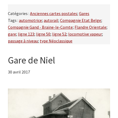
Catégories :
Anciennes cartes postales
;
Gares
Tags :
automotrice
;
autorail
;
Compagnie Etat Belge
;
Compagnie Gand - Braine-le-Comte
;
Flandre Orientale
;
gare
;
ligne 123
;
ligne 50
;
ligne 52
;
locomotive vapeur
;
passage à niveau
;
type Néoclassique
Gare de Niel
30 avril 2017