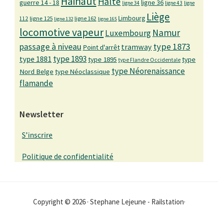
Hainaut
Halte
guerre 14 - 18
ligne 36
ligne 34
ligne 43
ligne
Liège
Limbourg
ligne 125
ligne 162
112
ligne 132
ligne 165
locomotive vapeur
Namur
Luxembourg
passage à niveau
type 1873
tramway
Point d'arrêt
type 1893
type 1881
type 1895
type
type Flandre Occidentale
type Néorenaissance
Nord Belge
type Néoclassique
flamande
Newsletter
S’inscrire
Politique de confidentialité
Copyright © 2026 · Stephane Lejeune - Railstation·