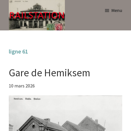
Skip
Skip
Menu
to
to
main
primary
content
sidebar
Railstation
ligne 61
Gare de Hemiksem
10 mars 2026