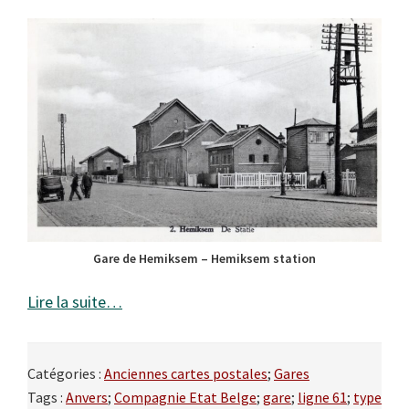
Gare de Hemiksem – Hemiksem station
Lire la suite…
Catégories :
Anciennes cartes postales
;
Gares
Tags :
Anvers
;
Compagnie Etat Belge
;
gare
;
ligne 61
;
type