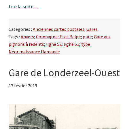
Lire la suite…
Catégories :
Anciennes cartes postales
;
Gares
Tags :
Anvers
;
Compagnie Etat Belge
;
gare
;
Gare aux
pignons à redents
;
ligne 52
;
ligne 61
;
type
Néorenaissance flamande
Gare de Londerzeel-Ouest
13 février 2019