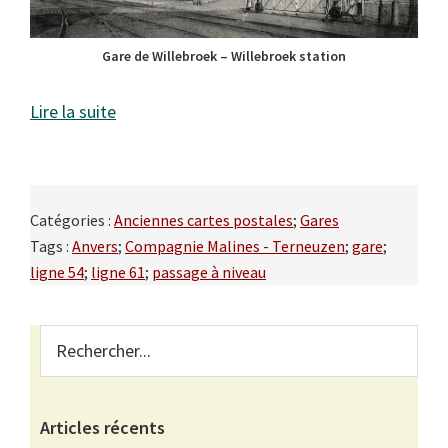
Gare de Willebroek – Willebroek station
Lire la suite
Catégories :
Anciennes cartes postales
;
Gares
Tags :
Anvers
;
Compagnie Malines - Terneuzen
;
gare
;
ligne 54
;
ligne 61
;
passage à niveau
Primary
Rechercher...
Sidebar
Articles récents