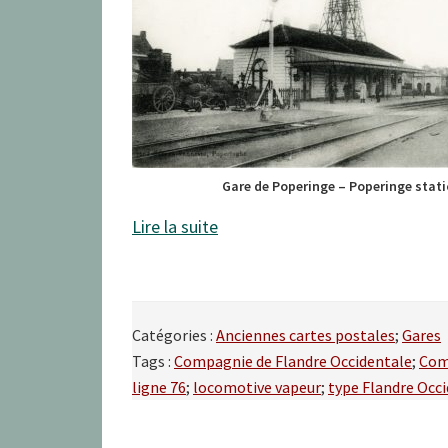
Gare de Poperinge – Poperinge stat
Lire la suite
Catégories :
Anciennes cartes postales
;
Gares
Tags :
Compagnie de Flandre Occidentale
;
Com
ligne 76
;
locomotive vapeur
;
type Flandre Occ