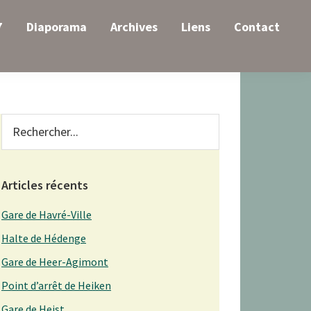
7
Diaporama
Archives
Liens
Contact
Primary
Rechercher...
Sidebar
Articles récents
Gare de Havré-Ville
Halte de Hédenge
Gare de Heer-Agimont
Point d’arrêt de Heiken
Gare de Heist