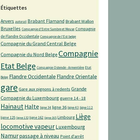
Étiquettes
Anvers
Brabant Flamand
Brabant Wallon
autorail
Bruxelles
Compagnie
Compagnie d'Entre Sambre et Meuse
de Flandre Occidentale
Compagnie de l'Est belge
Compagnie du Grand Central Belge
Compagnie
Compagnie du Nord Belge
Etat Belge
Compagnie Ostende - Armentière
Etat
Flandre Occidentale
Flandre Orientale
Belge
gare
Grande
Gare aux pignons à redents
Compagnie du Luxembourg
guerre 14 - 18
Hainaut
Halte
ligne 36
ligne 34
ligne 43
ligne 112
Liège
Limbourg
ligne 125
ligne 162
ligne 132
ligne 165
locomotive vapeur
Luxembourg
Namur
passage à niveau
Point d'arrêt