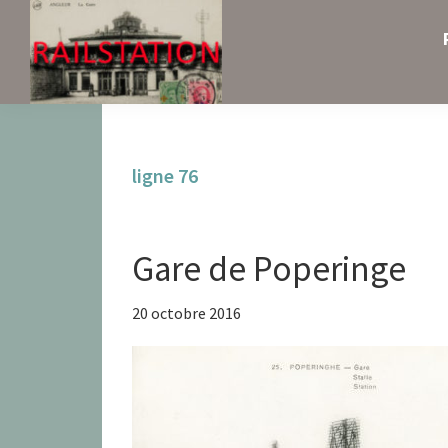
Skip
Skip
Skip
to
to
to
primary
main
primary
navigation
content
sidebar
Railstation
ligne 76
Gare de Poperinge
20 octobre 2016