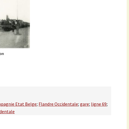
ion
pagnie Etat Belge
;
Flandre Occidentale
;
gare
;
ligne 69
;
identale