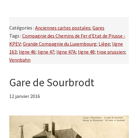
Catégories :
Anciennes cartes postales
;
Gares
Tags :
Compagnie des Chemins de Fer d'Etat de Prusse -
KPEV
;
Grande Compagnie du Luxembourg
;
Liège
;
ligne
163
;
ligne 46
;
ligne 47
;
ligne 47A
;
ligne 48
;
type prussien
;
Vennbahn
Gare de Sourbrodt
12 janvier 2016