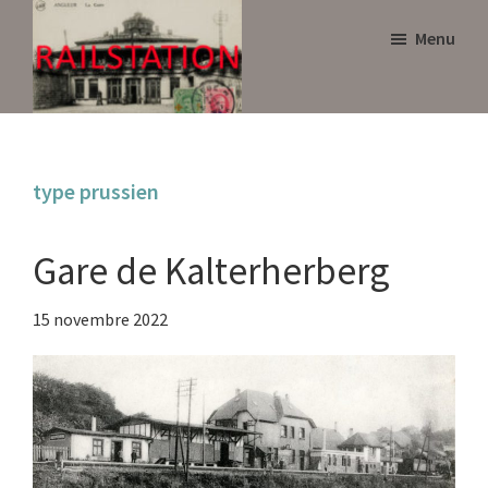
Skip
Skip
Menu
to
to
main
primary
content
sidebar
Railstation
type prussien
Gare de Kalterherberg
15 novembre 2022