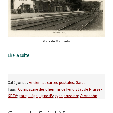
Gare de Malmedy
Lire la suite
Catégories :
Anciennes cartes postales
;
Gares
Tags :
Compagnie des Chemins de Fer d'Etat de Prusse -
KPEV
;
gare
;
Liège
;
ligne 45
;
type prussien
;
Vennbahn