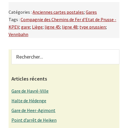
Catégories :
Anciennes cartes postales
;
Gares
Tags :
Compagnie des Chemins de Fer d'Etat de Prusse -
KPEV
;
gare
;
Liège
;
ligne 45
;
ligne 48
;
type prussien
;
Vennbahn
Primary
Rechercher...
Sidebar
Articles récents
Gare de Havré-Ville
Halte de Hédenge
Gare de Heer-Agimont
Point d’arrêt de Heiken