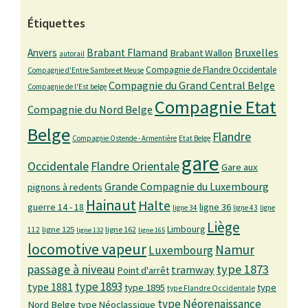
Étiquettes
Bruxelles
Anvers
Brabant Flamand
Brabant Wallon
autorail
Compagnie de Flandre Occidentale
Compagnie d'Entre Sambre et Meuse
Compagnie du Grand Central Belge
Compagnie de l'Est belge
Compagnie Etat
Compagnie du Nord Belge
Belge
Flandre
Compagnie Ostende - Armentière
Etat Belge
gare
Occidentale
Flandre Orientale
Gare aux
Grande Compagnie du Luxembourg
pignons à redents
Hainaut
Halte
guerre 14 - 18
ligne 36
ligne 34
ligne 43
ligne
Liège
Limbourg
ligne 125
ligne 162
112
ligne 132
ligne 165
locomotive vapeur
Namur
Luxembourg
passage à niveau
type 1873
tramway
Point d'arrêt
type 1893
type 1881
type 1895
type
type Flandre Occidentale
type Néorenaissance
Nord Belge
type Néoclassique