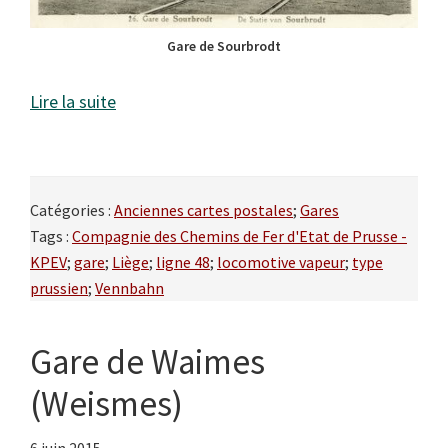
Gare de Sourbrodt
Lire la suite
Catégories :
Anciennes cartes postales
;
Gares
Tags :
Compagnie des Chemins de Fer d'Etat de Prusse -
KPEV
;
gare
;
Liège
;
ligne 48
;
locomotive vapeur
;
type
prussien
;
Vennbahn
Gare de Waimes
(Weismes)
6 juin 2015